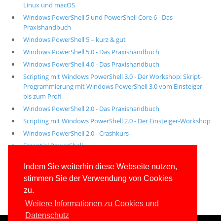
Linux und macOS
Windows PowerShell 5 und PowerShell Core 6 - Das
Praxishandbuch
Windows PowerShell 5 – kurz & gut
Windows PowerShell 5.0 - Das Praxishandbuch
Windows PowerShell 4.0 - Das Praxishandbuch
Scripting mit Windows PowerShell 3.0 - Der Workshop: Skript-
Programmierung mit Windows PowerShell 3.0 vom Einsteiger
bis zum Profi
Windows PowerShell 2.0 - Das Praxishandbuch
Scripting mit Windows PowerShell 2.0 - Der Einsteiger-Workshop
Windows PowerShell 2.0 - Crashkurs
Essential PowerShell
Alle unsere aktuellen Fachbücher
Indem Sie weiterhin diese Webseite nutzen,
stimmen Sie der Verwendung von Cookies
E-Book-Abo für ab 99 Euro im Jahr
zu.
Weitere Informationen zu Cookies und
Datenschutz