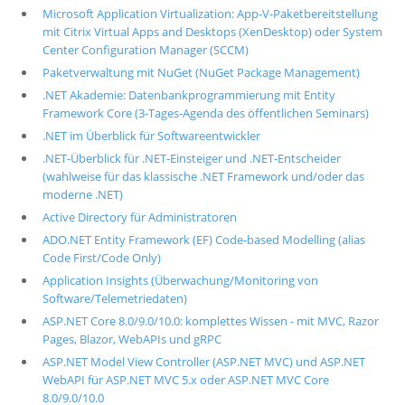
Microsoft Application Virtualization: App-V-Paketbereitstellung
mit Citrix Virtual Apps and Desktops (XenDesktop) oder System
Center Configuration Manager (SCCM)
Paketverwaltung mit NuGet (NuGet Package Management)
.NET Akademie: Datenbankprogrammierung mit Entity
Framework Core (3-Tages-Agenda des öffentlichen Seminars)
.NET im Überblick für Softwareentwickler
.NET-Überblick für .NET-Einsteiger und .NET-Entscheider
(wahlweise für das klassische .NET Framework und/oder das
moderne .NET)
Active Directory für Administratoren
ADO.NET Entity Framework (EF) Code-based Modelling (alias
Code First/Code Only)
Application Insights (Überwachung/Monitoring von
Software/Telemetriedaten)
ASP.NET Core 8.0/9.0/10.0: komplettes Wissen - mit MVC, Razor
Pages, Blazor, WebAPIs und gRPC
ASP.NET Model View Controller (ASP.NET MVC) und ASP.NET
WebAPI für ASP.NET MVC 5.x oder ASP.NET MVC Core
8.0/9.0/10.0