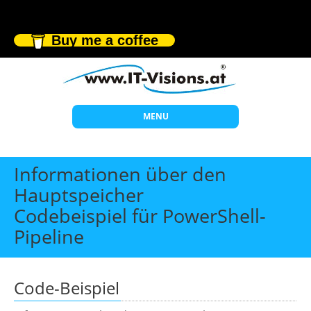
Buy me a coffee
MENU
Start
Informationen über den
Themen
Hauptspeicher
Codebeispiel für PowerShell-
Beratung
Pipeline
Individuelle Schulungen
Offene Seminare
Code-Beispiel
Wissen
Über uns