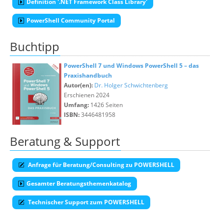
Definition '.NET Framework Class Library'
PowerShell Community Portal
Buchtipp
PowerShell 7 und Windows PowerShell 5 – das
Praxishandbuch
Autor(en):
Dr. Holger Schwichtenberg
Erschienen 2024
Umfang:
1426 Seiten
ISBN:
3446481958
Beratung & Support
Anfrage für Beratung/Consulting zu POWERSHELL
Gesamter Beratungsthemenkatalog
Technischer Support zum POWERSHELL