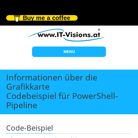
Buy me a coffee
MENU
Start
Informationen über die
Themen
Grafikkarte
Codebeispiel für PowerShell-
Beratung
Pipeline
Individuelle Schulungen
Offene Seminare
Code-Beispiel
Wissen
Über uns