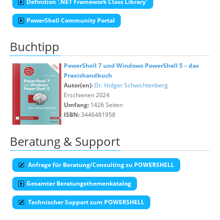
Definition '.NET Framework Class Library'
PowerShell Community Portal
Buchtipp
PowerShell 7 und Windows PowerShell 5 – das
Praxishandbuch
Autor(en):
Dr. Holger Schwichtenberg
Erschienen 2024
Umfang:
1426 Seiten
ISBN:
3446481958
Beratung & Support
Anfrage für Beratung/Consulting zu POWERSHELL
Gesamter Beratungsthemenkatalog
Technischer Support zum POWERSHELL