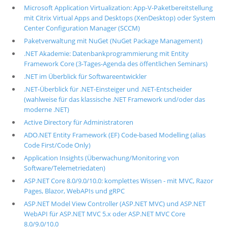
Microsoft Application Virtualization: App-V-Paketbereitstellung
mit Citrix Virtual Apps and Desktops (XenDesktop) oder System
Center Configuration Manager (SCCM)
Paketverwaltung mit NuGet (NuGet Package Management)
.NET Akademie: Datenbankprogrammierung mit Entity
Framework Core (3-Tages-Agenda des öffentlichen Seminars)
.NET im Überblick für Softwareentwickler
.NET-Überblick für .NET-Einsteiger und .NET-Entscheider
(wahlweise für das klassische .NET Framework und/oder das
moderne .NET)
Active Directory für Administratoren
ADO.NET Entity Framework (EF) Code-based Modelling (alias
Code First/Code Only)
Application Insights (Überwachung/Monitoring von
Software/Telemetriedaten)
ASP.NET Core 8.0/9.0/10.0: komplettes Wissen - mit MVC, Razor
Pages, Blazor, WebAPIs und gRPC
ASP.NET Model View Controller (ASP.NET MVC) und ASP.NET
WebAPI für ASP.NET MVC 5.x oder ASP.NET MVC Core
8.0/9.0/10.0