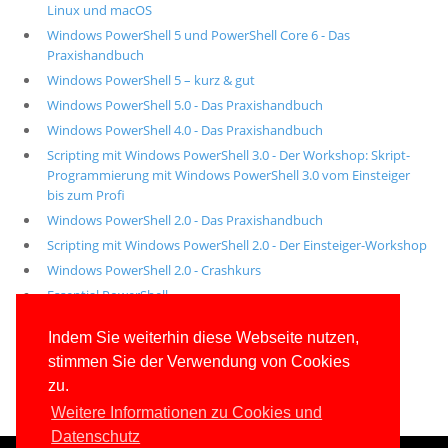
Linux und macOS
Windows PowerShell 5 und PowerShell Core 6 - Das
Praxishandbuch
Windows PowerShell 5 – kurz & gut
Windows PowerShell 5.0 - Das Praxishandbuch
Windows PowerShell 4.0 - Das Praxishandbuch
Scripting mit Windows PowerShell 3.0 - Der Workshop: Skript-
Programmierung mit Windows PowerShell 3.0 vom Einsteiger
bis zum Profi
Windows PowerShell 2.0 - Das Praxishandbuch
Scripting mit Windows PowerShell 2.0 - Der Einsteiger-Workshop
Windows PowerShell 2.0 - Crashkurs
Essential PowerShell
Alle unsere aktuellen Fachbücher
Indem Sie weiterhin diese Webseite nutzen,
stimmen Sie der Verwendung von Cookies
E-Book-Abo für ab 99 Euro im Jahr
zu.
Weitere Informationen zu Cookies und
Datenschutz