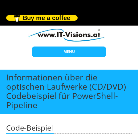
Buy me a coffee
MENU
Start
Informationen über die
Themen
optischen Laufwerke (CD/DVD)
Codebeispiel für PowerShell-
Beratung
Pipeline
Individuelle Schulungen
Offene Seminare
Code-Beispiel
Wissen
Über uns