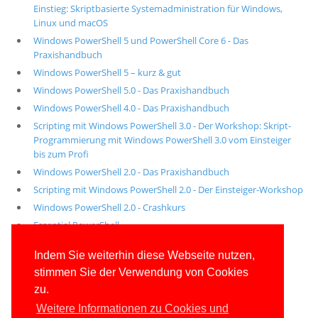
Einstieg: Skriptbasierte Systemadministration für Windows,
Linux und macOS
Windows PowerShell 5 und PowerShell Core 6 - Das
Praxishandbuch
Windows PowerShell 5 – kurz & gut
Windows PowerShell 5.0 - Das Praxishandbuch
Windows PowerShell 4.0 - Das Praxishandbuch
Scripting mit Windows PowerShell 3.0 - Der Workshop: Skript-
Programmierung mit Windows PowerShell 3.0 vom Einsteiger
bis zum Profi
Windows PowerShell 2.0 - Das Praxishandbuch
Scripting mit Windows PowerShell 2.0 - Der Einsteiger-Workshop
Windows PowerShell 2.0 - Crashkurs
Essential PowerShell
Alle unsere aktuellen Fachbücher
Indem Sie weiterhin diese Webseite nutzen,
stimmen Sie der Verwendung von Cookies
E-Book-Abo für ab 99 Euro im Jahr
zu.
Weitere Informationen zu Cookies und