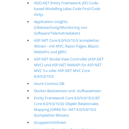
ADO.NET Entity Framework (EF) Code-
based Modelling (alias Code First/Code
Only)
Application Insights
(Überwachung/Monitoring von
Software/Telemetriedaten)
ASP.NET Core 8.0/9.0/10.0: komplettes
Wissen - mit MVC, Razor Pages, Blazor,
WebAPIs und gRPC
ASP.NET Model View Controller (ASP.NET
MVC) und ASP.NET WebAPI für ASP.NET
MVC 5.x oder ASP.NET MVC Core
8.0/9.0/10.0
Azure Cosmos DB
Docker-Basiswissen und -Aufbauwissen
Entity Framework Core 8.0/9.0/10.0 (EF
Core 8.0/9.0/10.0): Objekt-Relationales
Mapping (ORM) für .NET 8.0/9.0/10.0
(komplettes Wissen)
Gruppenrichtlinien