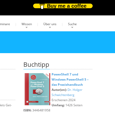
Buy me a coffee
eminare
Wissen
Über uns
Suche
Buchtipp
PowerShell 7 und
Windows PowerShell 5 –
das Praxishandbuch
Autor(en):
Dr. Holger
Schwichtenberg
Erschienen 2024
ets Get-
Umfang:
1426 Seiten
ISBN:
3446481958