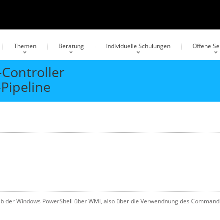
Themen
Beratung
Individuelle Schulungen
Offene S
Controller
Pipeline
halb der Windows PowerShell über WMI, also über die Verwendnung des Commandl