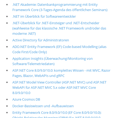
.NET Akademie: Datenbankprogrammierung mit Entity
Framework Core (3-Tages-Agenda des öffentlichen Seminars)
.NET im Überblick für Softwareentwickler
.NET-Überblick für .NET-Einsteiger und .NET-Entscheider
(wahlweise für das klassische .NET Framework und/oder das
moderne .NET)
Active Directory für Administratoren
ADO.NET Entity Framework (EF) Code-based Modelling (alias
Code First/Code Only)
Application Insights (Überwachung/Monitoring von
Software/Telemetriedaten)
ASP.NET Core 8.0/9.0/10.0: komplettes Wissen - mit MVC, Razor
Pages, Blazor, WebAPIs und gRPC
ASP.NET Model View Controller (ASP.NET MVC) und ASP.NET
WebAPI für ASP.NET MVC 5.x oder ASP.NET MVC Core
8.0/9.0/10.0
Azure Cosmos DB
Docker-Basiswissen und -Aufbauwissen
Entity Framework Core 8.0/9.0/10.0 (EF Core 8.0/9.0/10.0):
Objekt-Relationales Mapping (ORM) für .NET 8.0/9.0/10.0