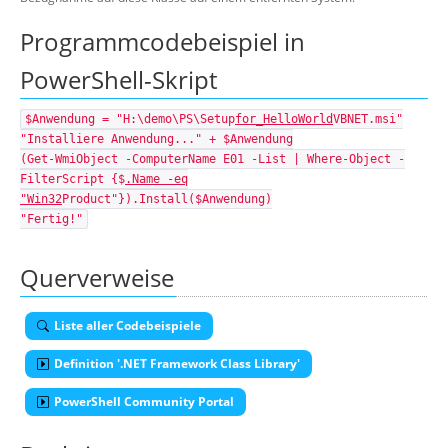
Programmcodebeispiel in
PowerShell-Skript
$Anwendung = "H:\demo\PS\Setup
for_HelloWorld
VBNET.msi"
"Installiere Anwendung..." + $Anwendung
(Get-WmiObject -ComputerName E01 -List | Where-Object -
FilterScript {$
.Name -eq
"Win32
Product"}).Install($Anwendung)
"Fertig!"
Querverweise
Liste aller Codebeispiele
Definition '.NET Framework Class Library'
PowerShell Community Portal