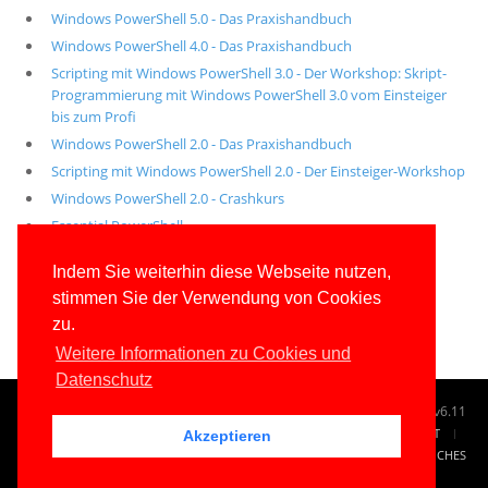
Windows PowerShell 5.0 - Das Praxishandbuch
Windows PowerShell 4.0 - Das Praxishandbuch
Scripting mit Windows PowerShell 3.0 - Der Workshop: Skript-
Programmierung mit Windows PowerShell 3.0 vom Einsteiger
bis zum Profi
Windows PowerShell 2.0 - Das Praxishandbuch
Scripting mit Windows PowerShell 2.0 - Der Einsteiger-Workshop
Windows PowerShell 2.0 - Crashkurs
Essential PowerShell
Alle unsere aktuellen Fachbücher
Indem Sie weiterhin diese Webseite nutzen,
stimmen Sie der Verwendung von Cookies
E-Book-Abo für ab 99 Euro im Jahr
zu.
Weitere Informationen zu Cookies und
Datenschutz
© 1996-2026
www.IT-Visions.at
-
Dr. Holger Schwichtenberg
v6.11
START
SUCHE
TAG CLOUD
SITEMAP
KONTAKT
Akzeptieren
IMPRESSUM
RECHTLICHES