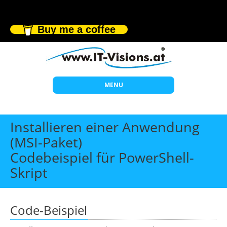
Buy me a coffee
MENU
Start
Installieren einer Anwendung
Themen
(MSI-Paket)
Codebeispiel für PowerShell-
Beratung
Skript
Individuelle Schulungen
Offene Seminare
Code-Beispiel
Wissen
Über uns