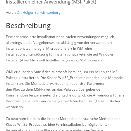
Installieren einer Anwendung (MSI-Paket)
Suche
Autor:
Dr. Holger Schwichtenberg
Beschreibung
Eine scriptbasierte Installation ist bei vielen Anwendungen möglich,
allerdings ist die Vorgehensweise abhängig von der verwendeten
Installationstechnologie. Microsoft liefert in WMI eine
Installationsunterstützung für Installationspakete, die auf Windows
Installer (Alias Microsoft Installer), abgekürzt MSI, basieren.
WMI erlaubt den Aufruf des Microsoft Installer, um ein beliebiges MSI-
Paket zu installieren. Die Klasse Win32_Product bietet dazu die Methode
Install() an. Die Methode erwartet einen oder drei Parameter:
den Pfad zu dem MSI-Paket, an das Paket zu übergebende
Kommandozeilenparameter,die Entscheidung, ob die Anwendung für alle
Benutzer (True) oder nur den angemeldeten Benutzer (False) installiert
werden soll.
Zu beachten ist, dass die Install()-Methode eine statische Methode der
Klasse Win32_Product ist. Eine Ferninstallation ist möglich unter
Bezugnahme auf diese Klasse auf einem entfernten System.