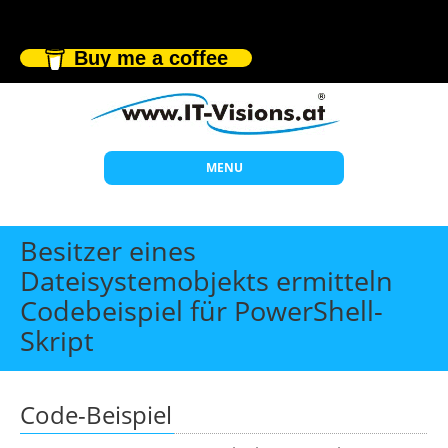
Buy me a coffee
MENU
Start
Besitzer eines
Themen
Dateisystemobjekts ermitteln
Codebeispiel für PowerShell-
Beratung
Skript
Individuelle Schulungen
Offene Seminare
Code-Beispiel
Wissen
Über uns