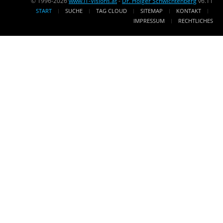
© 1996-2026
www.IT-Visions.at
-
Dr. Holger Schwichtenberg
v6.11
START
SUCHE
TAG CLOUD
SITEMAP
KONTAKT
IMPRESSUM
RECHTLICHES