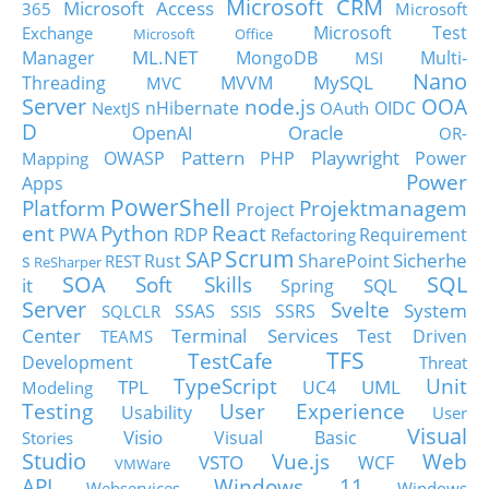
Microsoft CRM
Microsoft Access
365
Microsoft
Microsoft Test
Exchange
Microsoft Office
ML.NET
Manager
MongoDB
Multi-
MSI
Nano
MySQL
Threading
MVVM
MVC
Server
node.js
OOA
nHibernate
OIDC
NextJS
OAuth
D
Oracle
OpenAI
OR-
Pattern
Playwright
OWASP
PHP
Power
Mapping
Power
Apps
PowerShell
Platform
Projektmanagem
Project
ent
Python
React
PWA
RDP
Requirement
Refactoring
Scrum
SAP
Sicherhe
s
Rust
SharePoint
REST
ReSharper
SOA
SQL
Soft Skills
it
SQL
Spring
Server
Svelte
System
SSAS
SSRS
SQLCLR
SSIS
Center
Terminal Services
Test Driven
TEAMS
TFS
TestCafe
Development
Threat
TypeScript
Unit
TPL
UML
UC4
Modeling
Testing
User Experience
Usability
User
Visual
Visio
Visual Basic
Stories
Studio
Vue.js
Web
VSTO
WCF
VMWare
API
Windows 11
Webservices
Windows