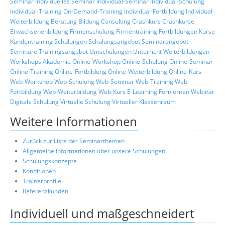
Seminar
Individuelles Seminar
Individual-Seminar
Individual-Schulung
Individual-Training
On-Demand-Training
Individual-Fortbildung
Individual-
Weiterbildung
Beratung
Bildung
Consulting
Crashkurs
Crashkurse
Erwachsenenbildung
Firmenschulung
Firmentraining
Fortbildungen
Kurse
Kundentraining
Schulungen
Schulungsangebot
Seminarangebot
Seminare
Trainingsangebot
Umschulungen
Unterricht
Weiterbildungen
Workshops
Akademie
Online-Workshop
Online-Schulung
Online-Seminar
Online-Training
Online-Fortbildung
Online-Weiterbildung
Online-Kurs
Web-Workshop
Web-Schulung
Web-Seminar
Web-Training
Web-
Fortbildung
Web-Weiterbildung
Web-Kurs
E-Learning
Fernlernen
Webinar
Digitale Schulung
Virtuelle Schulung
Virtueller Klassenraum
Weitere Informationen
Zurück zur Liste der Seminarthemen
Allgemeine Informationen über unsere Schulungen
Schulungskonzepte
Konditionen
Trainerprofile
Referenzkunden
Individuell und maßgeschneidert