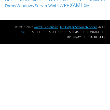
XAML
WPF
Windows Server
XML
Forms
WinUI
© 1996-2026
www.IT-Visions.at
-
Dr. Holger Schwichtenberg
v6.11
START
SUCHE
TAG CLOUD
SITEMAP
KONTAKT
IMPRESSUM
RECHTLICHES