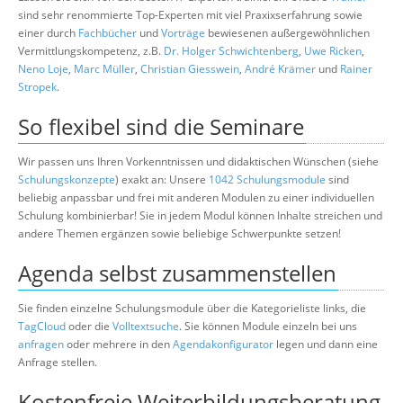
sind sehr renommierte Top-Experten mit viel Praxixserfahrung sowie
einer durch
Fachbücher
und
Vorträge
bewiesenen außergewöhnlichen
Vermittlungskompetenz, z.B.
Dr. Holger Schwichtenberg
,
Uwe Ricken
,
Neno Loje
,
Marc Müller
,
Christian Giesswein
,
André Krämer
und
Rainer
Stropek
.
So flexibel sind die Seminare
Wir passen uns Ihren Vorkenntnissen und didaktischen Wünschen (siehe
Schulungskonzepte
) exakt an: Unsere
1042 Schulungsmodule
sind
beliebig anpassbar und frei mit anderen Modulen zu einer individuellen
Schulung kombinierbar! Sie in jedem Modul können Inhalte streichen und
andere Themen ergänzen sowie beliebige Schwerpunkte setzen!
Agenda selbst zusammenstellen
Sie finden einzelne Schulungsmodule über die Kategorieliste links, die
TagCloud
oder die
Volltextsuche
. Sie können Module einzeln bei uns
anfragen
oder mehrere in den
Agendakonfigurator
legen und dann eine
Anfrage stellen.
Kostenfreie Weiterbildungsberatung