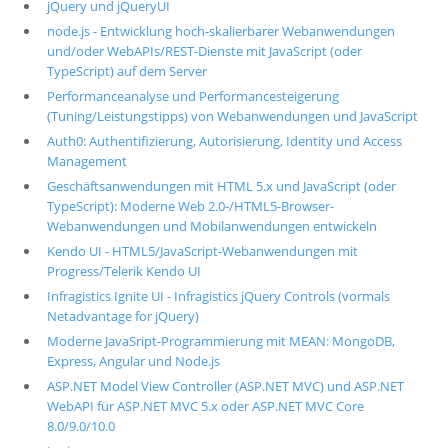
jQuery und jQueryUI
node.js - Entwicklung hoch-skalierbarer Webanwendungen
und/oder WebAPIs/REST-Dienste mit JavaScript (oder
TypeScript) auf dem Server
Performanceanalyse und Performancesteigerung
(Tuning/Leistungstipps) von Webanwendungen und JavaScript
Auth0: Authentifizierung, Autorisierung, Identity und Access
Management
Geschäftsanwendungen mit HTML 5.x und JavaScript (oder
TypeScript): Moderne Web 2.0-/HTML5-Browser-
Webanwendungen und Mobilanwendungen entwickeln
Kendo UI - HTML5/JavaScript-Webanwendungen mit
Progress/Telerik Kendo UI
Infragistics Ignite UI - Infragistics jQuery Controls (vormals
Netadvantage for jQuery)
Moderne JavaSript-Programmierung mit MEAN: MongoDB,
Express, Angular und Node.js
ASP.NET Model View Controller (ASP.NET MVC) und ASP.NET
WebAPI für ASP.NET MVC 5.x oder ASP.NET MVC Core
8.0/9.0/10.0