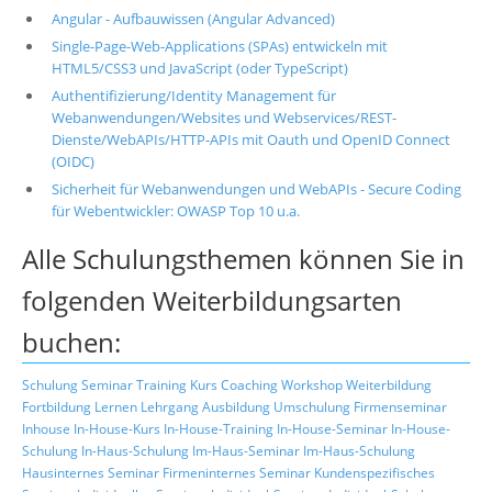
Angular - Aufbauwissen (Angular Advanced)
Single-Page-Web-Applications (SPAs) entwickeln mit
HTML5/CSS3 und JavaScript (oder TypeScript)
Authentifizierung/Identity Management für
Webanwendungen/Websites und Webservices/REST-
Dienste/WebAPIs/HTTP-APIs mit Oauth und OpenID Connect
(OIDC)
Sicherheit für Webanwendungen und WebAPIs - Secure Coding
für Webentwickler: OWASP Top 10 u.a.
Alle Schulungsthemen können Sie in
folgenden Weiterbildungsarten
buchen:
Schulung
Seminar
Training
Kurs
Coaching
Workshop
Weiterbildung
Fortbildung
Lernen
Lehrgang
Ausbildung
Umschulung
Firmenseminar
Inhouse
In-House-Kurs
In-House-Training
In-House-Seminar
In-House-
Schulung
In-Haus-Schulung
Im-Haus-Seminar
Im-Haus-Schulung
Hausinternes Seminar
Firmeninternes Seminar
Kundenspezifisches