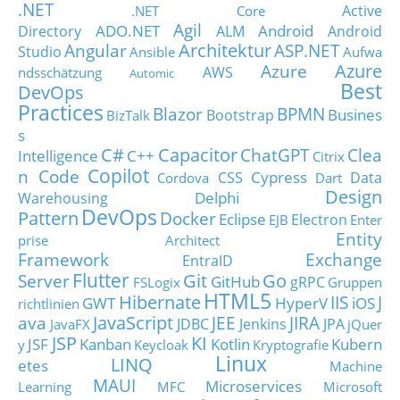
.NET
Active
.NET Core
Agil
ADO.NET
Android
Directory
ALM
Android
Architektur
Angular
ASP.NET
Studio
Ansible
Aufwa
Azure
Azure
AWS
ndsschätzung
Automic
Best
DevOps
Practices
Blazor
BPMN
Busines
Bootstrap
BizTalk
s
C#
Capacitor
ChatGPT
Clea
Intelligence
C++
Citrix
Copilot
n Code
Cypress
CSS
Data
Cordova
Dart
Design
Delphi
Warehousing
DevOps
Pattern
Docker
Eclipse
Electron
EJB
Enter
Entity
prise Architect
Framework
Exchange
EntraID
Flutter
Git
Go
Server
GitHub
gRPC
FSLogix
Gruppen
HTML5
Hibernate
IIS
J
GWT
HyperV
iOS
richtlinien
JavaScript
ava
JEE
JIRA
JDBC
Jenkins
JPA
JavaFX
jQuer
JSP
KI
JSF
Kanban
Kotlin
Kubern
y
Keycloak
Kryptografie
Linux
LINQ
etes
Machine
MAUI
Microservices
Learning
MFC
Microsoft