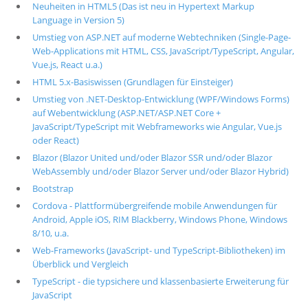
Neuheiten in HTML5 (Das ist neu in Hypertext Markup
Language in Version 5)
Umstieg von ASP.NET auf moderne Webtechniken (Single-Page-
Web-Applications mit HTML, CSS, JavaScript/TypeScript, Angular,
Vue.js, React u.a.)
HTML 5.x-Basiswissen (Grundlagen für Einsteiger)
Umstieg von .NET-Desktop-Entwicklung (WPF/Windows Forms)
auf Webentwicklung (ASP.NET/ASP.NET Core +
JavaScript/TypeScript mit Webframeworks wie Angular, Vue.js
oder React)
Blazor (Blazor United und/oder Blazor SSR und/oder Blazor
WebAssembly und/oder Blazor Server und/oder Blazor Hybrid)
Bootstrap
Cordova - Plattformübergreifende mobile Anwendungen für
Android, Apple iOS, RIM Blackberry, Windows Phone, Windows
8/10, u.a.
Web-Frameworks (JavaScript- und TypeScript-Bibliotheken) im
Überblick und Vergleich
TypeScript - die typsichere und klassenbasierte Erweiterung für
JavaScript