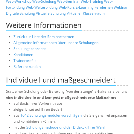
Web-Workshop
Web-Schulung
Web-Seminar
Web-Training
Web-
Fortbildung
Web-Weiterbildung
Web-Kurs
E-Learning
Fernlernen
Webinar
Digitale Schulung
Virtuelle Schulung
Virtueller Klassenraum
Weitere Informationen
Zurück zur Liste der Seminarthemen
Allgemeine Informationen über unsere Schulungen
Schulungskonzepte
Konditionen
Trainerprofile
Referenzkunden
Individuell und maßgeschneidert
Statt einer Schulung oder Beratung "von der Stange" erhalten Sie bei uns
eine
individuelle und kompett maßgeschneiderte Maßnahme
auf Basis Ihrer Vorkenntnisse
zielgerichtet auf Ihren Bedarf
aus
1042 Schulungsmodulenvorschlägen
, die Sie ganz frei anpassen
und kombinieren können.
mit der
Schulungsmethode und der Didaktik Ihrer Wahl
mit Ihrer Festlegung zu Umfang und Thema von praktischen