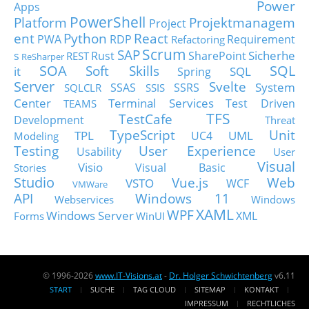
Power
Apps
PowerShell
Platform
Projektmanagem
Project
ent
Python
React
PWA
RDP
Requirement
Refactoring
Scrum
SAP
Sicherhe
s
Rust
SharePoint
REST
ReSharper
SOA
SQL
Soft Skills
it
SQL
Spring
Server
Svelte
System
SSAS
SSRS
SQLCLR
SSIS
Center
Terminal Services
Test Driven
TEAMS
TFS
TestCafe
Development
Threat
TypeScript
Unit
TPL
UML
UC4
Modeling
Testing
User Experience
Usability
User
Visual
Visio
Visual Basic
Stories
Studio
Vue.js
Web
VSTO
WCF
VMWare
API
Windows 11
Webservices
Windows
XAML
WPF
Windows Server
XML
Forms
WinUI
© 1996-2026
www.IT-Visions.at
-
Dr. Holger Schwichtenberg
v6.11
START
SUCHE
TAG CLOUD
SITEMAP
KONTAKT
IMPRESSUM
RECHTLICHES