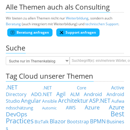
Alle Themen auch als Consulting
Wir bieten zu allen Themen nicht nur
Weiterbildung
, sondern auch
Beratung
(auch integriert mit Weiterbildung) und
technischen Support
.
Beratung anfragen
Support anfragen
Suche
Tag Cloud unserer Themen
.NET
Active
.NET Core
Agil
ADO.NET
Android
Directory
ALM
Android
Architektur
Angular
ASP.NET
Studio
Ansible
Aufwa
Azure
Azure
AWS
ndsschätzung
Automic
Best
DevOps
Practices
Blazor
BPMN
Busines
Bootstrap
BizTalk
s