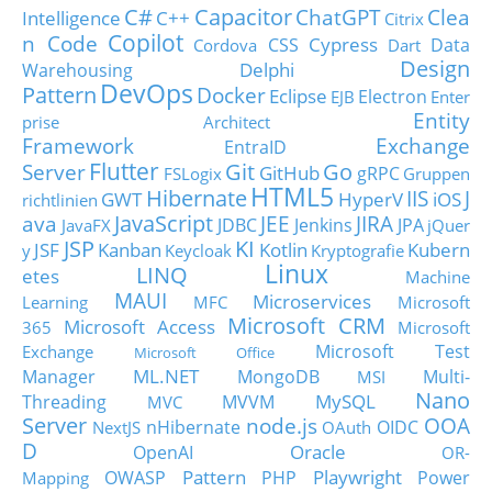
C#
Capacitor
ChatGPT
Clea
Intelligence
C++
Citrix
Copilot
n Code
Cypress
CSS
Data
Cordova
Dart
Design
Delphi
Warehousing
DevOps
Pattern
Docker
Eclipse
Electron
EJB
Enter
Entity
prise Architect
Framework
Exchange
EntraID
Flutter
Git
Go
Server
GitHub
gRPC
FSLogix
Gruppen
HTML5
Hibernate
IIS
J
GWT
HyperV
iOS
richtlinien
JavaScript
ava
JEE
JIRA
JDBC
Jenkins
JPA
JavaFX
jQuer
JSP
KI
JSF
Kanban
Kotlin
Kubern
y
Keycloak
Kryptografie
Linux
LINQ
etes
Machine
MAUI
Microservices
Learning
MFC
Microsoft
Microsoft CRM
Microsoft Access
365
Microsoft
Microsoft Test
Exchange
Microsoft Office
ML.NET
Manager
MongoDB
Multi-
MSI
Nano
MySQL
Threading
MVVM
MVC
Server
node.js
OOA
nHibernate
OIDC
NextJS
OAuth
D
Oracle
OpenAI
OR-
Pattern
Playwright
OWASP
PHP
Power
Mapping