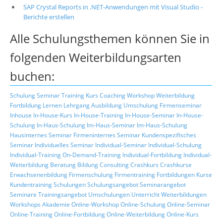
SAP Crystal Reports in .NET-Anwendungen mit Visual Studio -
Berichte erstellen
Alle Schulungsthemen können Sie in
folgenden Weiterbildungsarten
buchen:
Schulung
Seminar
Training
Kurs
Coaching
Workshop
Weiterbildung
Fortbildung
Lernen
Lehrgang
Ausbildung
Umschulung
Firmenseminar
Inhouse
In-House-Kurs
In-House-Training
In-House-Seminar
In-House-
Schulung
In-Haus-Schulung
Im-Haus-Seminar
Im-Haus-Schulung
Hausinternes Seminar
Firmeninternes Seminar
Kundenspezifisches
Seminar
Individuelles Seminar
Individual-Seminar
Individual-Schulung
Individual-Training
On-Demand-Training
Individual-Fortbildung
Individual-
Weiterbildung
Beratung
Bildung
Consulting
Crashkurs
Crashkurse
Erwachsenenbildung
Firmenschulung
Firmentraining
Fortbildungen
Kurse
Kundentraining
Schulungen
Schulungsangebot
Seminarangebot
Seminare
Trainingsangebot
Umschulungen
Unterricht
Weiterbildungen
Workshops
Akademie
Online-Workshop
Online-Schulung
Online-Seminar
Online-Training
Online-Fortbildung
Online-Weiterbildung
Online-Kurs